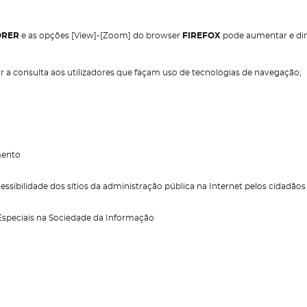
ORER
e as opções [View]-[Zoom] do browser
FIREFOX
pode aumentar e dim
 a consulta aos utilizadores que façam uso de tecnologias de navegação;
mento
sibilidade dos sítios da administração pública na Internet pelos cidadão
Especiais na Sociedade da Informação