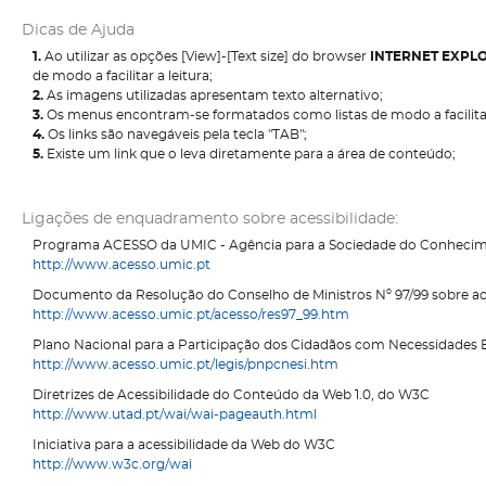
Dicas de Ajuda
1.
Ao utilizar as opções [View]-[Text size] do browser
INTERNET EXPL
de modo a facilitar a leitura;
2.
As imagens utilizadas apresentam texto alternativo;
3.
Os menus encontram-se formatados como listas de modo a facilitar
4.
Os links são navegáveis pela tecla "TAB";
5.
Existe um link que o leva diretamente para a área de conteúdo;
Ligações de enquadramento sobre acessibilidade:
Programa ACESSO da UMIC - Agência para a Sociedade do Conheci
http://www.acesso.umic.pt
Documento da Resolução do Conselho de Ministros Nº 97/99 sobre aces
http://www.acesso.umic.pt/acesso/res97_99.htm
Plano Nacional para a Participação dos Cidadãos com Necessidades 
http://www.acesso.umic.pt/legis/pnpcnesi.htm
Diretrizes de Acessibilidade do Conteúdo da Web 1.0, do W3C
http://www.utad.pt/wai/wai-pageauth.html
Iniciativa para a acessibilidade da Web do W3C
http://www.w3c.org/wai