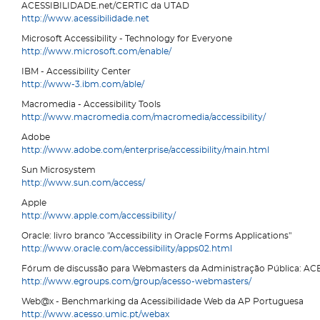
ACESSIBILIDADE.net/CERTIC da UTAD
http://www.acessibilidade.net
Microsoft Accessibility - Technology for Everyone
http://www.microsoft.com/enable/
IBM - Accessibility Center
http://www-3.ibm.com/able/
Macromedia - Accessibility Tools
http://www.macromedia.com/macromedia/accessibility/
Adobe
http://www.adobe.com/enterprise/accessibility/main.html
Sun Microsystem
http://www.sun.com/access/
Apple
http://www.apple.com/accessibility/
Oracle: livro branco "Accessibility in Oracle Forms Applications"
http://www.oracle.com/accessibility/apps02.html
Fórum de discussão para Webmasters da Administração Pública:
http://www.egroups.com/group/acesso-webmasters/
Web@x - Benchmarking da Acessibilidade Web da AP Portuguesa
http://www.acesso.umic.pt/webax