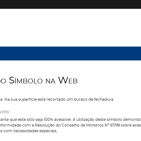
d
o
S
í
m
b
o
l
o
n
a
W
e
b
. Na sua superfície está recortado um buraco de fechadura.
 Web
ante que este sítio seja 100% acessível. A utilização deste símbolo demons
nformidade com a Resolução do Conselho de Ministros Nº 97/99 sobre acessi
os com necessidades especiais;