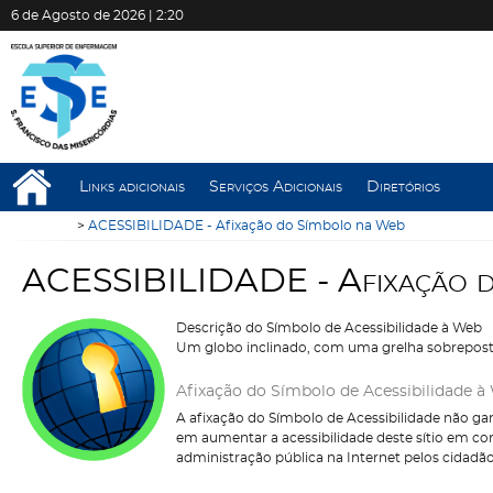
6 de Agosto de 2026 |
2:20
Links adicionais
Serviços Adicionais
Diretórios
ACESSIBILIDADE - Afixação do Símbolo na Web
A
C
E
S
S
I
B
I
L
I
D
A
D
E
-
A
f
i
x
a
ç
ã
o
Descrição do Símbolo de Acessibilidade à Web
Um globo inclinado, com uma grelha sobreposta
Afixação do Símbolo de Acessibilidade à
A afixação do Símbolo de Acessibilidade não gar
em aumentar a acessibilidade deste sítio em co
administração pública na Internet pelos cidadã