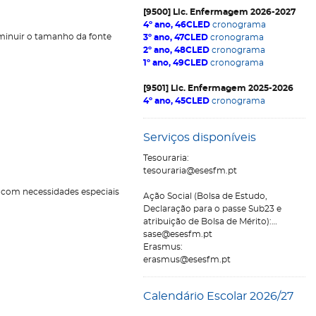
[9500] Lic. Enfermagem 2026-2027
4º ano, 46CLED
cronograma
inuir o tamanho da fonte
3º ano, 47CLED
cronograma
2º ano, 48CLED
cronograma
1º ano, 49CLED
cronograma
[9501] Lic. Enfermagem 2025-2026
4º ano, 45CLED
cronograma
Serviços disponíveis
Tesouraria:
tesouraria@esesfm.pt
s com necessidades especiais
Ação Social (Bolsa de Estudo,
Declaração para o passe Sub23 e
atribuição de Bolsa de Mérito):
sase@esesfm.pt
Erasmus:
erasmus@esesfm.pt
Calendário Escolar 2026/27